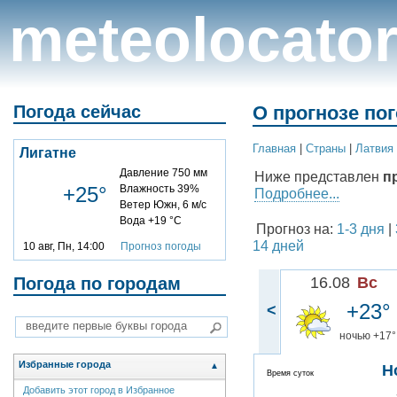
meteolocato
Погода сейчас
О прогнозе пог
Главная
|
Cтраны
|
Латвия
Лигатне
Давление 750 мм
Ниже представлен
п
+25°
Влажность 39%
Подробнее...
Ветер Южн, 6 м/с
Вода +19 °C
Прогноз на:
1-3 дня
|
14 дней
10 авг, Пн, 14:00
Прогноз погоды
Погода по городам
16.08
Вс
+23°
<
ночью +17°
Избранные города
▲
Н
Время суток
Добавить этот город в Избранное