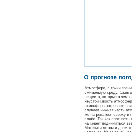
О прогнозе пого
Атмосфера, с точки зрен
сжимаемую среду. Сжимаем
веществ, которые в земн
неустойчивость атмосферы
атмосфера нагревается сн
случаев нижняя часть ат
же нагреватеся сверху и 
слабо. Так как плотность 
начинает подниматься вве
Материки летом и днем те