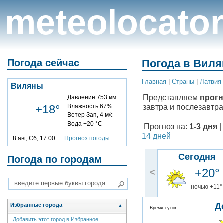
meteolocato
Погода сейчас
Погода в Виля
Главная
|
Cтраны
|
Латвия
Виляны
Представляем
прогн
Давление 753 мм
завтра и послезавтра
+18°
Влажность 67%
Ветер Зап, 4 м/с
Вода +20 °C
Прогноз на:
1-3 дня
|
14 дней
8 авг, Сб, 17:00
Прогноз погоды
Сегодня
Погода по городам
+20°
<
ночью +11°
Д
Избранные города
▲
Время суток
Добавить этот город в Избранное