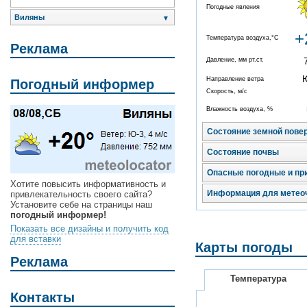
Погодные явления
Виляны
▼
+
Температура воздуха,°C
Реклама
Давление, мм рт.ст.
Направление ветра
Погодный информер
Скорость, м/с
Влажность воздуха, %
Состояние земной пове
Состояние почвы
Опасные погодные и пр
Хотите повысить информативность и
Информация для метео
привлекательность своего сайта?
Установите себе на страницы наш
погодный информер!
Показать все дизайны и получить код
для вставки
Карты погоды
Реклама
Температура
Контакты