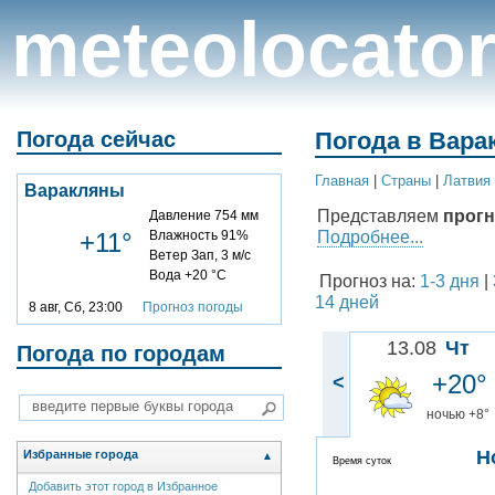
meteolocato
Погода сейчас
Погода в Вара
Главная
|
Cтраны
|
Латвия
Варакляны
Представляем
прогн
Давление 754 мм
Подробнее...
+11°
Влажность 91%
Ветер Зап, 3 м/с
Вода +20 °C
Прогноз на:
1-3 дня
|
14 дней
8 авг, Сб, 23:00
Прогноз погоды
13.08
Чт
Погода по городам
+20°
<
ночью +8°
Н
Избранные города
▲
Время суток
Добавить этот город в Избранное