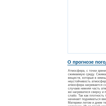
О прогнозе пог
Атмосфера, с точки зрен
сжимаемую среду. Сжимаем
веществ, которые в земн
неустойчивость атмосферы
атмосфера нагревается сн
случаев нижняя часть ат
же нагреватеся сверху и 
слабо. Так как плотность 
начинает подниматься вве
Материки летом и днем те