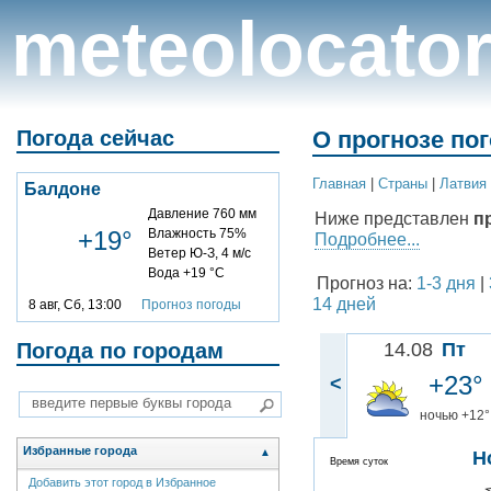
meteolocato
Погода сейчас
О прогнозе по
Главная
|
Cтраны
|
Латвия
Балдоне
Давление 760 мм
Ниже представлен
п
+19°
Влажность 75%
Подробнее...
Ветер Ю-З, 4 м/с
Вода +19 °C
Прогноз на:
1-3 дня
|
14 дней
8 авг, Сб, 13:00
Прогноз погоды
Погода по городам
14.08
Пт
+23°
<
ночью +12°
Избранные города
▲
Н
Время суток
Добавить этот город в Избранное