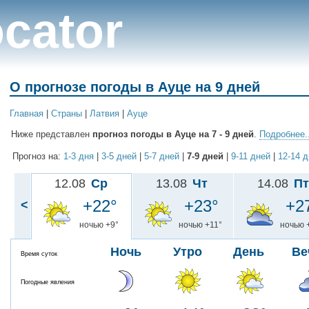
cator
О прогнозе погоды в Ауце на 9 дней
Главная
|
Cтраны
|
Латвия
|
Ауце
Ниже представлен
прогноз погоды в Ауце на 7 - 9 дней
.
Подробнее..
Прогноз на:
1-3 дня
|
3-5 дней
|
5-7 дней
|
7-9 дней
|
9-11 дней
|
12-14 
12.08
Ср
13.08
Чт
14.08
Пт
+22°
+23°
+2
<
ночью +9°
ночью +11°
ночью 
Ночь
Утро
День
Ве
Время суток
Погодные явления