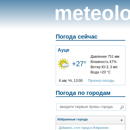
meteolo
Погода сейчас
Ауце
Давление 751 мм
+27°
Влажность 47%
Ветер Ю-З, 3 м/с
Вода +20 °C
6 авг, Чт, 13:00
Прогноз погоды
Погода по городам
Избранные города
▲
Добавить этот город в Избранное