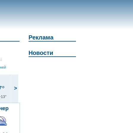
Реклама
Новости
.
дней
7°
>
+13°
чер