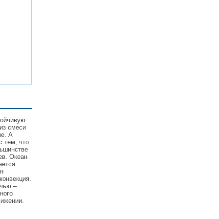
тойчивую
из смеси
е. А
с тем, что
льшинстве
ев. Океан
ается
он
конвекция.
очью –
ного
вижении.