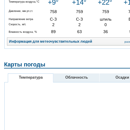
+9°
+14°
+22°
+
Температура воздуха,°C
758
759
759
Давление, мм рт.ст.
С-З
С-З
штиль
Направление ветра
2
2
0
Скорость, м/с
89
63
36
Влажность воздуха, %
Информация для метеочувствительных людей
раз
Карты погоды
Температура
Облачность
Осадки