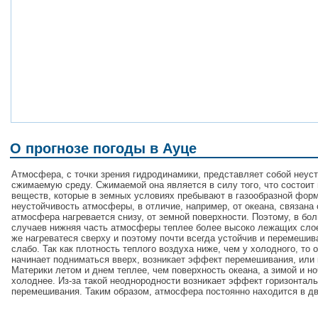
О прогнозе погоды в Ауце
Атмосфера, с точки зрения гидродинамики, представляет собой неус
сжимаемую среду. Сжимаемой она является в силу того, что состоит 
веществ, которые в земных условиях пребывают в газообразной форм
неустойчивость атмосферы, в отличие, например, от океана, связана 
атмосфера нагревается снизу, от земной поверхности. Поэтому, в бо
случаев нижняя часть атмосферы теплее более высоко лежащих сло
же нагреватеся сверху и поэтому почти всегда устойчив и перемешив
слабо. Так как плотность теплого воздуха ниже, чем у холодного, то 
начинает подниматься вверх, возникает эффект перемешивания, или 
Материки летом и днем теплее, чем поверхность океана, а зимой и н
холоднее. Из-за такой неоднородности возникает эффект горизонталь
перемешивания. Таким образом, атмосфера постоянно находится в д