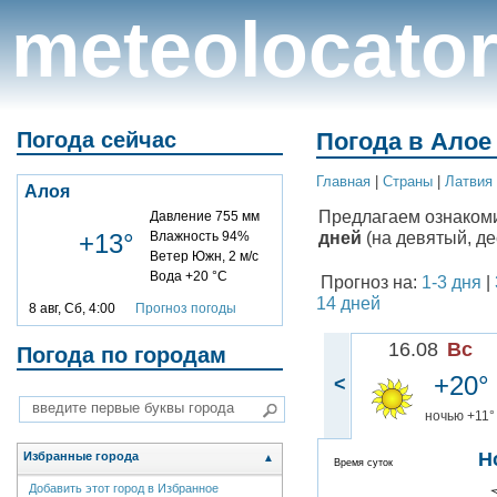
meteolocato
Погода сейчас
Погода в Алое 
Главная
|
Cтраны
|
Латвия
Алоя
Предлагаем ознаком
Давление 755 мм
дней
(на девятый, де
+13°
Влажность 94%
Ветер Южн, 2 м/с
Вода +20 °C
Прогноз на:
1-3 дня
|
14 дней
8 авг, Сб, 4:00
Прогноз погоды
16.08
Вс
Погода по городам
+20°
<
ночью +11°
Н
Избранные города
▲
Время суток
Добавить этот город в Избранное