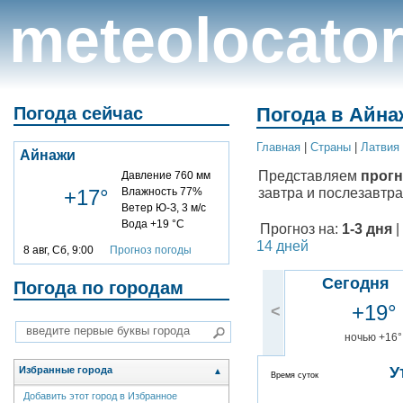
meteolocato
Погода сейчас
Погода в Айна
Главная
|
Cтраны
|
Латвия
Айнажи
Представляем
прогн
Давление 760 мм
завтра и послезавтра
+17°
Влажность 77%
Ветер Ю-З, 3 м/с
Вода +19 °C
Прогноз на:
1-3 дня
|
14 дней
8 авг, Сб, 9:00
Прогноз погоды
Сегодня
Погода по городам
+19°
<
ночью +16°
У
Избранные города
▲
Время суток
Добавить этот город в Избранное