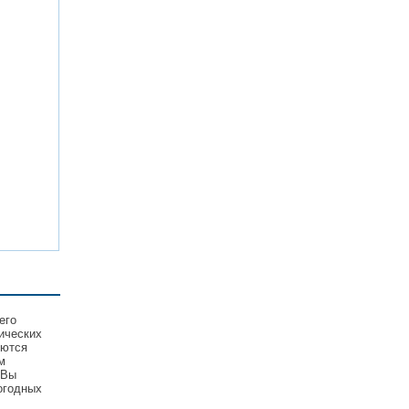
его
ических
уются
м
 Вы
огодных