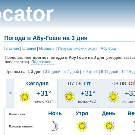
cator
Погода в Абу-Гоше на 3 дня
Главная
|
Cтраны
|
Израиль
|
Иерусалимский округ
|
Абу-Гош
Представляем
прогноз погоды в Абу-Гоше на 3 дня
(сегодня, завтр
послезавтра).
Подробнее...
Прогноз на:
1-3 дня
|
3-5 дней
|
5-7 дней
|
7-9 дней
|
9-11 дней
|
12-14 
Сегодня
07.08
Пт
08.08
С
+31°
+31°
+3
<
ночью +22°
ночью +22°
ночью 
Ночь
Утро
День
Ве
Время суток
Погодные явления