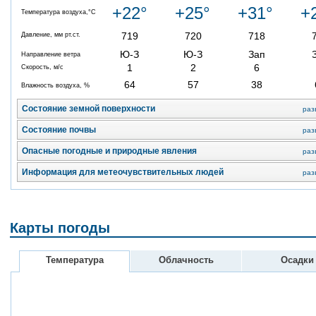
+22°
+25°
+31°
+
Температура воздуха,°C
719
720
718
Давление, мм рт.ст.
Ю-З
Ю-З
Зап
Направление ветра
1
2
6
Скорость, м/с
64
57
38
Влажность воздуха, %
Состояние земной поверхности
раз
Состояние почвы
раз
Опасные погодные и природные явления
раз
Информация для метеочувствительных людей
раз
Карты погоды
Температура
Облачность
Осадки