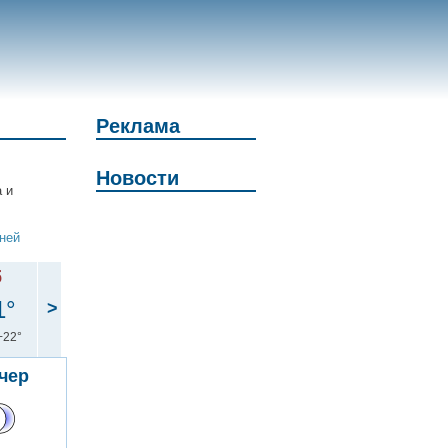
Реклама
Новости
а и
дней
б
1°
>
+22°
чер