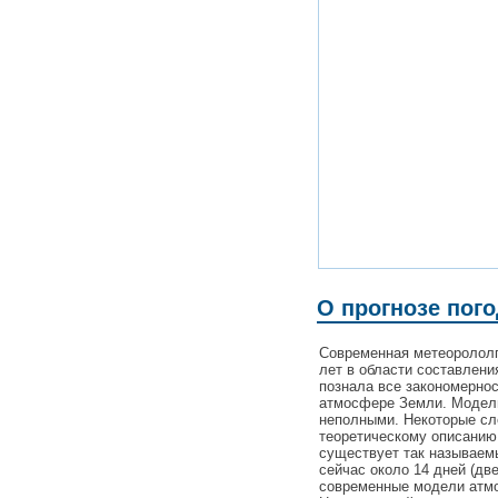
О прогнозе пого
Современная метеорололг
лет в области составлени
познала все закономерно
атмосфере Земли. Модели
неполными. Некоторые с
теоретическому описанию
существует так называемы
сейчас около 14 дней (дв
современные модели атмо