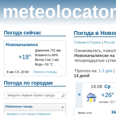
meteolocato
Погода сейчас
Погода в Ново
Главная
|
Cтраны
|
Россия
Новокачалинск
Ознакомьтесь, пожал
Давление 751 мм
Новокачалинске на 1
+18°
Влажность 68%
Ветер Сев, 1 м/с
четырнадцатые сутки)
Вода +18 °C
Прогноз на:
1-3 дня
|
8 авг, Сб, 20:00
Прогноз погоды
14 дней
Погода по городам
19.08
Ср
+26°
<
ночью +21°
Избранные города
▲
Н
Время суток
Добавить этот город в Избранное