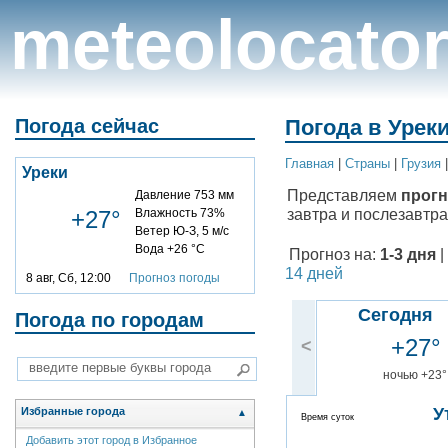
meteolocato
Погода сейчас
Погода в Уреки
Главная
|
Cтраны
|
Грузия
Уреки
Представляем
прогн
Давление 753 мм
завтра и послезавтра
+27°
Влажность 73%
Ветер Ю-З, 5 м/с
Вода +26 °C
Прогноз на:
1-3 дня
|
14 дней
8 авг, Сб, 12:00
Прогноз погоды
Сегодня
Погода по городам
+27°
<
ночью +23°
У
Избранные города
▲
Время суток
Добавить этот город в Избранное