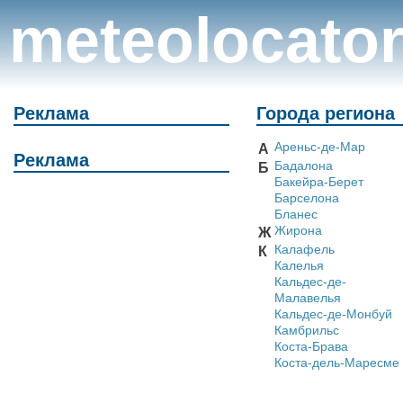
meteolocato
Реклама
Города региона
Ареньс-де-Мар
А
Реклама
Бадалона
Б
Бакейра-Берет
Барселона
Бланес
Жирона
Ж
Калафель
К
Калелья
Кальдес-де-
Малавелья
Кальдес-де-Монбуй
Камбрильс
Коста-Брава
Коста-дель-Маресме