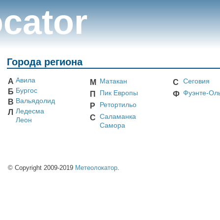
cator
Города региона
Авила
А
Матакан
Сеговия
М
С
Бургос
Б
Пик Европы
Фуэнте-Ол
П
Ф
Вальядолид
В
Ретортильо
Р
Ледесма
Л
Саламанка
С
Леон
Самора
© Copyright 2009-2019
Метеолокатор
.