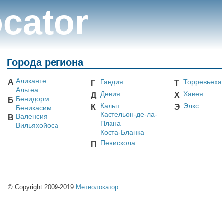
cator
Города региона
Аликанте
А
Гандия
Торревьеха
Г
Т
Альтеа
Дения
Хавея
Д
Х
Бенидорм
Б
Кальп
Элкс
К
Э
Беникасим
Кастельон-де-ла-
Валенсия
В
Плана
Вильяхойоса
Коста-Бланка
Пенискола
П
© Copyright 2009-2019
Метеолокатор
.