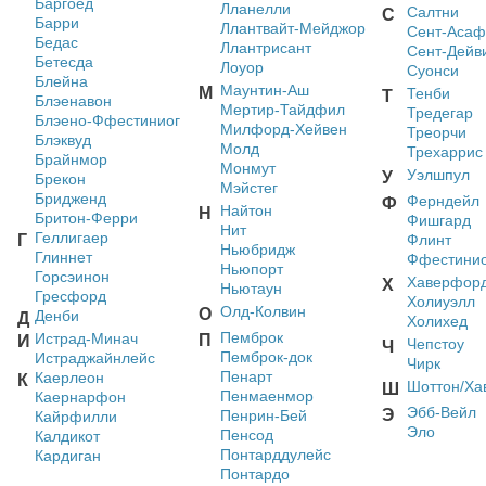
Баргоед
Лланелли
Салтни
С
Барри
Ллантвайт-Мейджор
Сент-Асаф
Бедас
Ллантрисант
Сент-Дейв
Бетесда
Лоуор
Суонси
Блейна
Маунтин-Аш
М
Тенби
Т
Блэенавон
Мертир-Тайдфил
Тредегар
Блэено-Ффестиниог
Милфорд-Хейвен
Треорчи
Блэквуд
Молд
Трехаррис
Брайнмор
Монмут
Уэлшпул
У
Брекон
Мэйстег
Бридженд
Ферндейл
Ф
Найтон
Н
Бритон-Ферри
Фишгард
Нит
Геллигаер
Г
Флинт
Ньюбридж
Глиннет
Ффестинио
Ньюпорт
Горсэинон
Хаверфорд
Х
Ньютаун
Гресфорд
Холиуэлл
Олд-Колвин
О
Денби
Д
Холихед
Пемброк
Истрад-Минач
П
И
Чепстоу
Ч
Пемброк-док
Истраджайнлейс
Чирк
Пенарт
Каерлеон
К
Шоттон/Ха
Ш
Пенмаенмор
Каернарфон
Эбб-Вейл
Э
Пенрин-Бей
Кайрфилли
Эло
Пенсод
Калдикот
Понтарддулейс
Кардиган
Понтардо