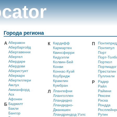
cator
Города региона
Аберавон
А
Кардифф
Понтиприд
К
П
Абербаргойд
Кармартен
Понтипул
Абергавенни
Квинсферри
Порт
Абергел
Кидуэлли
Порт-Толб
Абердаре
Колвин-Бей
Порткол
Абердови
Конви
Портмадог
Аберистуит
Коннас-Куэй
Престатин
Аберкарн
Коубридж
Пуллхели
Абертиллери
Крамлин
Радир
Р
Амлух
Кумбран
Райл
Амманфорд
Ллангефни
Раймни
Л
Аск
Лланголлен
Рексем
Афонен
Лландидно
Риска
Баджилт
Б
Лландидно-
Рондда
Бакли
Джанкшен
Росллейнр
Бангор
Лландриндод-Уэлс
Рутин