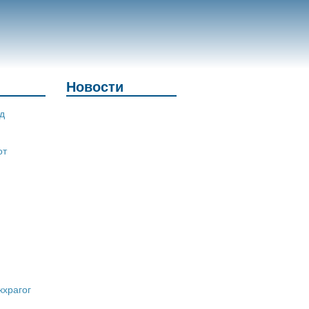
Новости
д
от
кхрагог