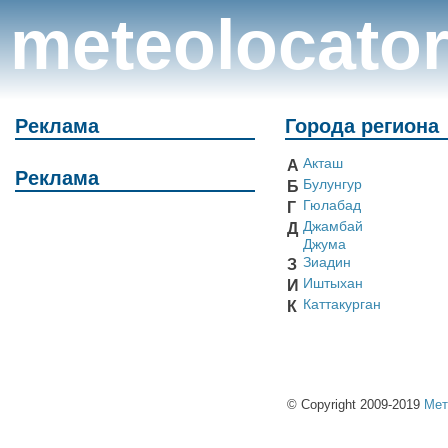
meteolocato
Реклама
Города региона
Акташ
А
Реклама
Булунгур
Б
Гюлабад
Г
Джамбай
Д
Джума
Зиадин
З
Иштыхан
И
Каттакурган
К
© Copyright 2009-2019
Мет