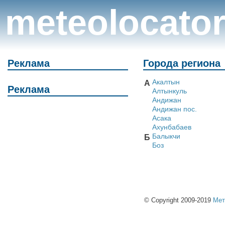
meteolocato
Реклама
Города региона
Акалтын
А
Реклама
Алтынкуль
Андижан
Андижан пос.
Асака
Ахунбабаев
Балыкчи
Б
Боз
© Copyright 2009-2019
Мет