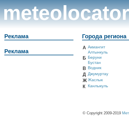
meteolocato
Реклама
Города региона
Акмангит
А
Реклама
Алтынкуль
Беруни
Б
Бустан
Водник
В
Джумуртау
Д
Жаслык
Ж
Канлыкуль
К
© Copyright 2009-2019
Мет