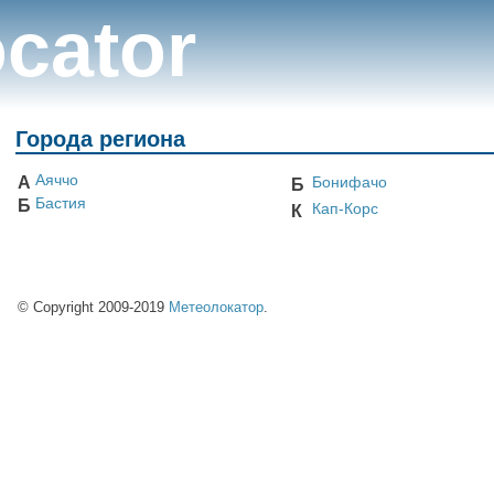
cator
Города региона
Аяччо
А
Бонифачо
Б
Бастия
Б
Кап-Корс
К
© Copyright 2009-2019
Метеолокатор
.