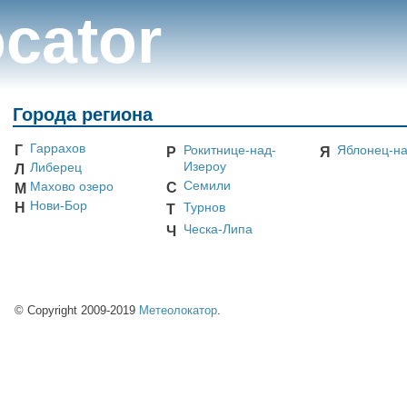
cator
Города региона
Гаррахов
Г
Рокитнице-над-
Яблонец-н
Р
Я
Изероу
Либерец
Л
Семили
Махово озеро
С
М
Нови-Бор
Н
Турнов
Т
Ческа-Липа
Ч
© Copyright 2009-2019
Метеолокатор
.