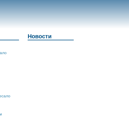
Новости
ало
есало
и