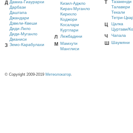
Тазакенди
Дамиа-Гиаурархи
Т
Д
Кизил-Аджло
Талавери
Дарбази
Кирач-Муганло
Текали
Даштапа
Кирихло
Тетри-Цка
Джандари
Коджори
Дзвели-Квеши
Цалка
Ц
Косалари
Диди-Лило
Цуртави/К
Куртлари
Диди-Муганло
Чапала
Ч
Лежбадини
Л
Дманиси
Шаумяни
Ш
Мамхути
М
Земо-Карабулахи
З
Манглиси
© Copyright 2009-2019
Метеолокатор
.