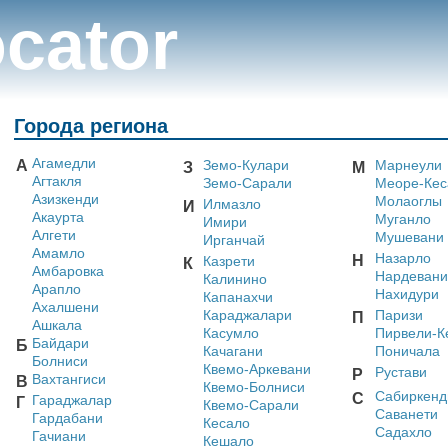
cator
Города региона
Агамедли
А
Земо-Кулари
Марнеули
З
М
Агтакля
Земо-Сарали
Меоре-Кес
Азизкенди
Молаоглы
Илмазло
И
Акаурта
Муганло
Имири
Алгети
Мушевани
Ирганчай
Амамло
Назарло
Н
Казрети
К
Амбаровка
Нардевани
Калинино
Арапло
Нахидури
Капанахчи
Ахалшени
Караджалари
Паризи
П
Ашкала
Касумло
Пирвели-К
Байдари
Б
Качагани
Поничала
Болниси
Квемо-Аркевани
Рустави
Р
Вахтангиси
В
Квемо-Болниси
Сабиркенд
С
Гараджалар
Г
Квемо-Сарали
Саванети
Гардабани
Кесало
Садахло
Гачиани
Кешало