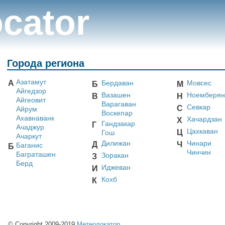
cator
Города региона
Азатамут
А
Бердаван
Мовсес
Б
М
Айгедзор
Вазашен
Ноемберян
В
Н
Айгеовит
Варагаван
Севкар
С
Айрум
Воскепар
Ахавнаванк
Хачардзан
Х
Гандзакар
Г
Ачаджур
Цахкаван
Ц
Гош
Ачаркут
Дилижан
Чинари
Д
Ч
Баганис
Б
Чинчин
Баграташен
Зоракан
З
Берд
Иджеван
И
Кохб
К
© Copyright 2009-2019
Метеолокатор
.