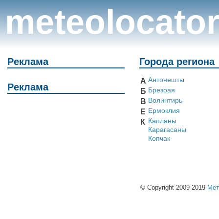
meteolocato
Реклама
Города региона
Антонешты
А
Реклама
Брезоая
Б
Волинтирь
В
Ермоклия
Е
Капланы
К
Карагасаны
Копчак
© Copyright 2009-2019
Мет