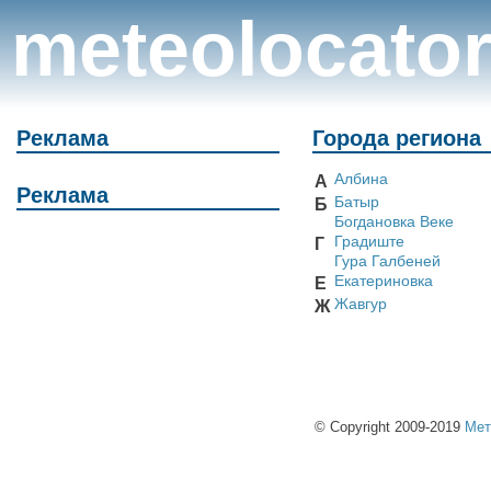
meteolocato
Реклама
Города региона
Албина
А
Реклама
Батыр
Б
Богдановка Веке
Градиште
Г
Гура Галбеней
Екатериновка
Е
Жавгур
Ж
© Copyright 2009-2019
Мет