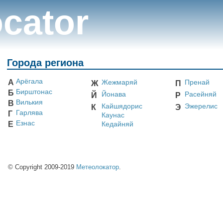
cator
Города региона
Арёгала
А
Жежмаряй
Пренай
Ж
П
Бирштонас
Б
Йонава
Расейняй
Й
Р
Вилькия
В
Кайшядорис
Эжерелис
К
Э
Гарлява
Г
Каунас
Езнас
Е
Кедайняй
© Copyright 2009-2019
Метеолокатор
.