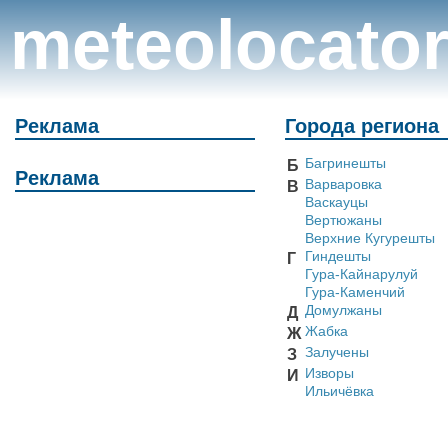
meteolocato
Реклама
Города региона
Багринешты
Б
Реклама
Варваровка
В
Васкауцы
Вертюжаны
Верхние Кугурешты
Гиндешты
Г
Гура-Кайнарулуй
Гура-Каменчий
Домулжаны
Д
Жабка
Ж
Залучены
З
Изворы
И
Ильичёвка