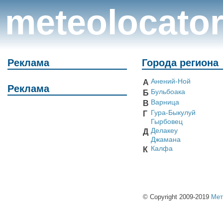
meteolocato
Реклама
Города региона
Анений-Ной
А
Реклама
Бульбоака
Б
Варница
В
Гура-Быкулуй
Г
Гырбовец
Делакеу
Д
Джамана
Калфа
К
© Copyright 2009-2019
Мет