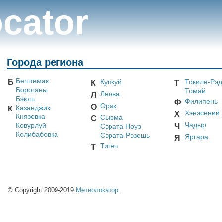
cator
Города региона
Бештемак
Б
Купкуй
Токиле-Рэд
К
Т
Бороганы
Томай
Леова
Л
Бэюш
Филипень
Ф
Орак
О
Казанджик
К
Хэнэсений
Х
Князевка
Сырма
С
Чадыр
Ковурлуй
Ч
Сэрата Ноуэ
Колибабовка
Сэрата-Рэзешь
Яргара
Я
Тигеч
Т
© Copyright 2009-2019
Метеолокатор
.