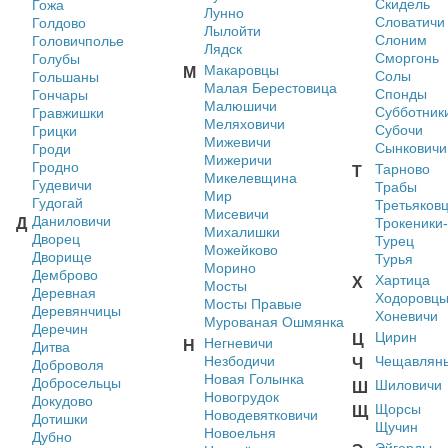
Скидель
Гожа
Лунно
Словатичи
Голдово
Лылойти
Слоним
Головичполье
Лядск
Сморгонь
Голубы
Макаровцы
М
Солы
Гольшаны
Малая Берестовица
Спонды
Гончары
Малюшичи
Субботник
Гравжишки
Меляховичи
Субочи
Грицки
Мижевичи
Сынковичи
Гроди
Мижеричи
Гродно
Тарново
Т
Микелевщина
Гудевичи
Трабы
Мир
Гудогай
Третьяков
Мисевичи
Даниловичи
Д
Трокеники
Михалишки
Дворец
Турец
Можейково
Дворище
Турья
Морино
Демброво
Хартица
Х
Мосты
Деревная
Ходоровц
Мосты Правые
Деревянчицы
Хоневичи
Мурованая Ошмянка
Деречин
Цирин
Ц
Негневичи
Н
Дитва
Незбодичи
Чещавлян
Ч
Доброволя
Новая Голынка
Добросельцы
Шиловичи
Ш
Новогрудок
Докудово
Щорсы
Щ
Новодевятковичи
Дотишки
Щучин
Новоельня
Дубно