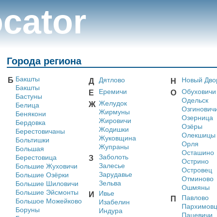
cator
Города региона
Бакшты
Б
Дятлово
Новый Дво
Д
Н
Бакшты
Еремичи
Обуховичи
Е
О
Бастуны
Одельск
Желудок
Ж
Белица
Озгинович
Жирмуны
Бенякони
Озерница
Жировичи
Бердовка
Озёры
Жодишки
Берестовичаны
Олекшицы
Жуковщина
Больтишки
Орля
Жупраны
Большая
Осташино
Заболоть
Берестовица
З
Острино
Залесье
Большие Жуховичи
Островец
Зарудавье
Большие Озёрки
Отминово
Зельва
Большие Шиловичи
Ошмяны
Большие Эйсмонты
Ивье
И
Павлово
П
Большое Можейково
Изабелин
Пархимов
Боруны
Индура
Пацевичи