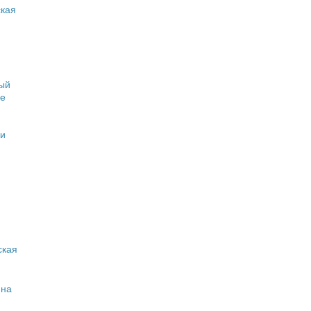
кая
ый
е
и
ская
ина