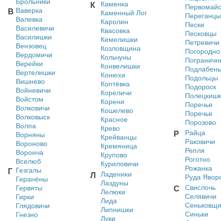
Брольники
Каменка
К
Первомайс
Ваверка
В
Каменный Лог
Переганцы
Валевка
Каролин
Пески
Василевичи
Квасовка
Песковцы
Василишки
Кемелишки
Петревичи
Вензовец
Козловщина
Погородно
Вердомичи
Кольчуны
Пограничн
Верейки
Конвелишки
Подлабень
Вертелишки
Конюхи
Подольцы
Вишнево
Коптёвка
Подороск
Войневичи
Кореличи
Полецкишк
Войстом
Корени
Поречье
Волковичи
Кошелево
Поречье
Волковыск
Красное
Порозово
Волпа
Крево
Райца
Р
Ворняны
Крейванцы
Раковичи
Вороново
Кремяница
Репля
Воронча
Крупово
Роготно
Вселюб
Куриловичи
Рожанка
Гезгалы
Г
Ладеники
Л
Руда Явор
Геранёны
Лаздуны
Свислочь
Гервяты
С
Лелюки
Селявичи
Гирки
Лида
Сеньковщ
Глядовичи
Липнишки
Синьки
Гнезно
Луки