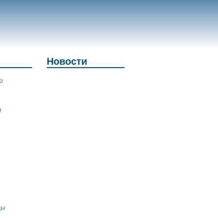
Новости
р
и
цы