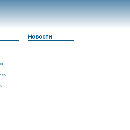
Новости
на
а
ово
ье