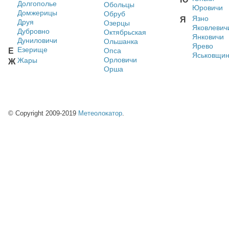
Долгополье
Обольцы
Юровичи
Домжерицы
Обруб
Язно
Я
Друя
Озерцы
Яковлевич
Дубровно
Октябрьская
Янковичи
Дуниловичи
Ольшанка
Ярево
Езерище
Е
Опса
Яськовщи
Орловичи
Жары
Ж
Орша
© Copyright 2009-2019
Метеолокатор
.