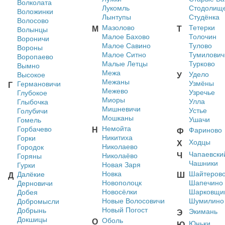
Волколата
Лукомль
Стодолищ
Воложинки
Лынтупы
Студёнка
Волосово
Мазолово
Тетерки
М
Т
Волынцы
Малое Бахово
Толочин
Вороничи
Малое Савино
Тулово
Вороны
Малое Ситно
Тумилович
Воропаево
Малые Летцы
Турково
Вымно
Межа
Удело
Высокое
У
Межаны
Узмёны
Германовичи
Г
Межево
Узречье
Глубокое
Миоры
Улла
Глыбочка
Мишневичи
Устье
Голубичи
Мошканы
Ушачи
Гомель
Немойта
Горбачево
Н
Фариново
Ф
Никитиха
Горки
Ходцы
Х
Николаево
Городок
Чапаевски
Ч
Николаёво
Горяны
Чашники
Новая Заря
Гурки
Новка
Шайтеров
Далёкие
Ш
Д
Новополоцк
Шапечино
Дерновичи
Новосёлки
Шарковщи
Добея
Новые Волосовичи
Шумилино
Добромысли
Новый Погост
Добрынь
Экимань
Э
Докшицы
Оболь
О
Юньки
Ю