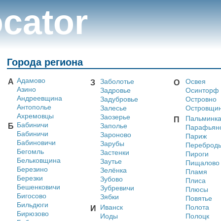
cator
Города региона
Адамово
А
Заболотье
Освея
З
О
Азино
Задровье
Осинторф
Андреевщина
Задубровье
Островно
Антополье
Залесье
Островщи
Ахремовцы
Заозерье
Пальминк
П
Бабиничи
Б
Заполье
Парафьян
Бабиничи
Зароново
Париж
Бабиновичи
Зарубы
Переброд
Бегомль
Застенки
Пироги
Бельковщина
Заутье
Пищалово
Березино
Зелёнка
Пламя
Березки
Зубово
Плиса
Бешенковичи
Зубревичи
Плюсы
Бигосово
Зябки
Повятье
Бильдюги
Иванск
Полота
И
Бирюзово
Иоды
Полоцк