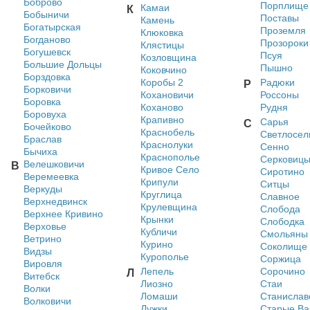
Боброво
Порплище
Камаи
К
Бобыничи
Поставы
Камень
Богатырская
Проземля
Клюковка
Богданово
Прозороки
Клястицы
Богушевск
Псуя
Козловщина
Большие Дольцы
Пышно
Коковчино
Борздовка
Коробы 2
Радюки
Р
Борковичи
Кохановичи
Россоны
Боровка
Коханово
Рудня
Боровуха
Крапивно
Сарья
С
Бочейково
Краснобель
Светлосел
Браслав
Краснолуки
Сенно
Бычиха
Краснополье
Серковиц
Велешковичи
В
Кривое Село
Сиротино
Веремеевка
Крипули
Ситцы
Веркуды
Круглица
Славное
Верхнедвинск
Крулевщина
Слобода
Верхнее Кривино
Крынки
Слободка
Верховье
Кубличи
Смольяны
Ветрино
Курино
Соколище
Видзы
Курополье
Соржица
Вировля
Лепель
Сорочино
Л
Витебск
Лиозно
Стаи
Волки
Ломаши
Станислав
Волковичи
Лужки
Старые Ва