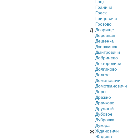
Гоцк
Граничи
Греск
Грицевичи
Грозово
Дворище
Д
Деревная
Дещенка
Дзержинск
Дмитровичи
Добринево
Докторовичи
Долгиново
Долгое
Домановичи
Домоткановичи
Доры
Дражно
Драчково
Дружный
Дубовое
Дубровка
Дукора
Ждановичи
Ж
Жодино