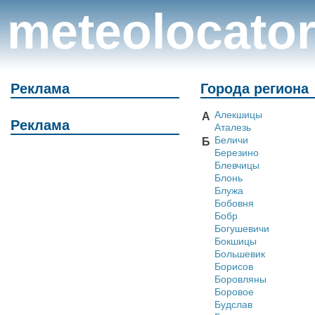
meteolocato
Реклама
Города региона
Алекшицы
А
Реклама
Аталезь
Беличи
Б
Березино
Блевчицы
Блонь
Блужа
Бобовня
Бобр
Богушевичи
Бокшицы
Большевик
Борисов
Боровляны
Боровое
Будслав