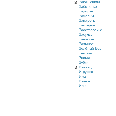
Забашевичи
З
Заболотье
Задорье
Зажевичи
Занарочь
Заозерье
Заостровечье
Засулье
Зачистье
Заямное
Зелёный Бор
Зембин
Знамя
Зубки
Ивенец
И
Игрушка
Ижа
Иканы
Илья