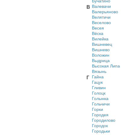
Бучатино
Валевачи
В
Валерьяново
Велятичи
Веселово
Весея
Вёска
Вилейка
Вишневец
Вишнево
Воложин
Выдрица
Высокая Липа
Вязынь
Гайна
Г
Гацук
Гливин
Голоцк
Голынка
Гольчичи
Горки
Городея
Городилово
Городок
Городьки