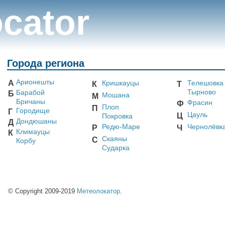
cator
Города региона
Арионешты
А
Кришкауцы
Телешовка
К
Т
Тырново
Барабой
Б
Мошана
М
Бричаны
Фрасин
Ф
Плоп
П
Городище
Г
Цауль
Ц
Покровка
Дондюшаны
Д
Редю-Маре
Чернолёвк
Р
Ч
Климауцы
К
Скаяны
С
Корбу
Сударка
© Copyright 2009-2019
Метеолокатор
.