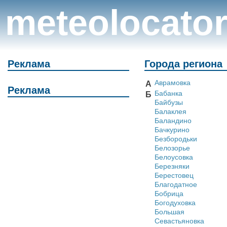
meteolocato
Реклама
Города региона
Аврамовка
А
Реклама
Бабанка
Б
Байбузы
Балаклея
Баландино
Бачкурино
Безбородьки
Белозорье
Белоусовка
Березняки
Берестовец
Благодатное
Бобрица
Богодуховка
Большая
Севастьяновка