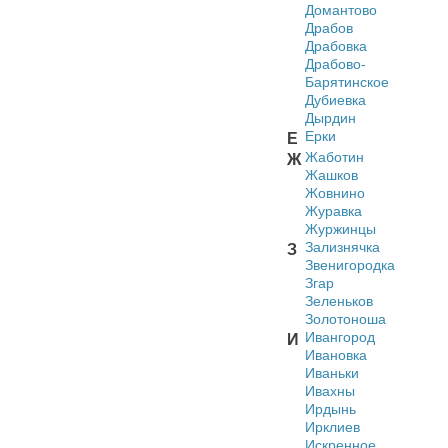
Домантово
Драбов
Драбовка
Драбово-
Барятинское
Дубиевка
Дырдин
Ерки
Е
Жаботин
Ж
Жашков
Жовнино
Журавка
Журжинцы
Зализнячка
З
Звенигородка
Згар
Зеленьков
Золотоноша
Ивангород
И
Ивановка
Иваньки
Ивахны
Ирдынь
Ирклиев
Искренное