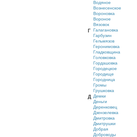
Водяное
Вознесенское
Вороновка
Вороное
Вязовок
Галагановка
Г
Гарбузин
Гельмязов
Геронимовка
Гладковщина
Головковка
Гордашовка
Городецкое
Городище
Городница
Громы
Грушковка
Демки
Д
Деньги
Деренковец
Дзензелевка
Дмитровка
Дмитрушки
Добрая
Доброводы