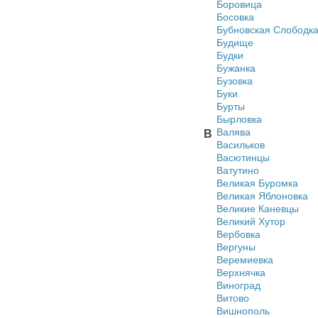
Боровица
Босовка
Бубновская Слободк
Будище
Будки
Бужанка
Бузовка
Буки
Бурты
Бырловка
Валява
В
Васильков
Васютинцы
Ватутино
Великая Буромка
Великая Яблоновка
Великие Каневцы
Великий Хутор
Вербовка
Вергуны
Веремиевка
Верхнячка
Виноград
Витово
Вишнополь