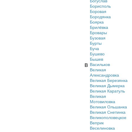
Богуслав
Борисполь
Боровая
Бородянка
Боярка
Брилёвка
Бровары
Бузовая
Бурты
Буча
Бушево
Бышев
Васильков
В
Великая
Александровка
Великая Березянка
Великая Дымерка
Великая Каратуль
Великая
Мотовиловка
Великая Ольшанка
Великая Снетинка
Великополовецкое
Веприк
Веселиновка