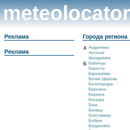
meteolocato
Реклама
Города региона
Андреевка
А
Реклама
Антонов
Аркадиевка
Бабинцы
Б
Барахты
Барышевка
Белая Церковь
Белогородка
Березань
Березна
Беседка
Бзов
Биевцы
Блиставица
Бобрик
Богдановка