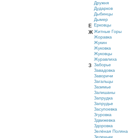
Дружня
Дударков
Дыбинцы
Дымер
Ерковцы
Е
Житные Горы
Ж
Жоравка
Жукин
Жуковка
Жуковцы
Журавлиха
Заборье
З
Завадовка
Заворичи
Загальцы
Зазимье
Залишаны
Запрудка
Запрудье
Засупоевка
Згуровка
Здвижевка
Здоровка
Зелёная Поляна
Зеленьки