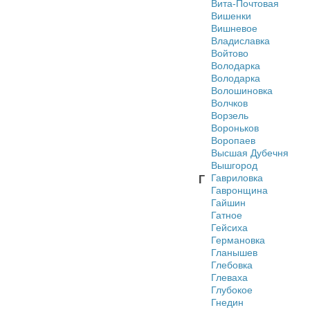
Вита-Почтовая
Вишенки
Вишневое
Владиславка
Войтово
Володарка
Володарка
Волошиновка
Волчков
Ворзель
Вороньков
Воропаев
Высшая Дубечня
Вышгород
Гавриловка
Г
Гавронщина
Гайшин
Гатное
Гейсиха
Германовка
Гланышев
Глебовка
Глеваха
Глубокое
Гнедин