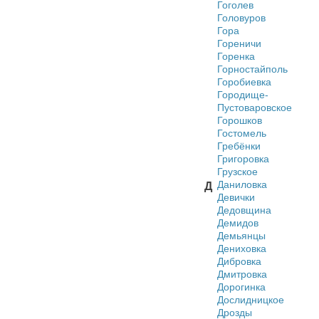
Гоголев
Головуров
Гора
Гореничи
Горенка
Горностайполь
Горобиевка
Городище-
Пустоваровское
Горошков
Гостомель
Гребёнки
Григоровка
Грузское
Даниловка
Д
Девички
Дедовщина
Демидов
Демьянцы
Дениховка
Дибровка
Дмитровка
Дорогинка
Дослидницкое
Дрозды