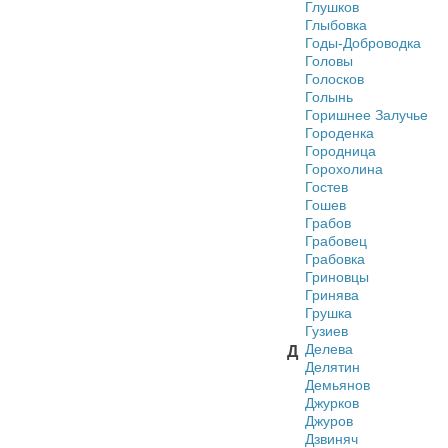
Глушков
Глыбовка
Годы-Доброводка
Головы
Голосков
Голынь
Горишнее Залучье
Городенка
Городница
Горохолина
Гостев
Гошев
Грабов
Грабовец
Грабовка
Гриновцы
Гринява
Грушка
Гузиев
Делева
Д
Делятин
Демьянов
Джурков
Джуров
Дзвиняч