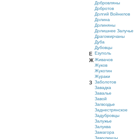
Добровляны
Добротов
Долгий Войнилов
Долина
Долиняны
Долишнее Залучье
Драгомирчаны
Дуба
Дубовцы
Езуполь
Е
Живачов
Ж
Жуков
Жукотин
Жураки
Заболотов
З
Завадка
Завалье
Завой
Загвоздье
Заднестрянское
Задубровцы
Залужье
Залуква
Замагора
Замулинцы