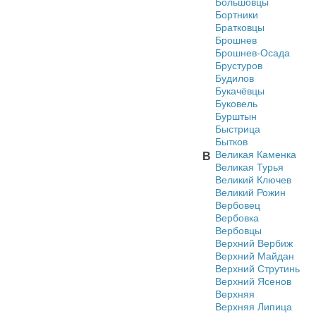
Большовцы
Бортники
Братковцы
Брошнев
Брошнев-Осада
Брустуров
Будилов
Букачёвцы
Буковель
Бурштын
Быстрица
Бытков
Великая Каменка
В
Великая Турья
Великий Ключев
Великий Рожин
Вербовец
Вербовка
Вербовцы
Верхний Вербиж
Верхний Майдан
Верхний Струтинь
Верхний Ясенов
Верхняя
Верхняя Липица