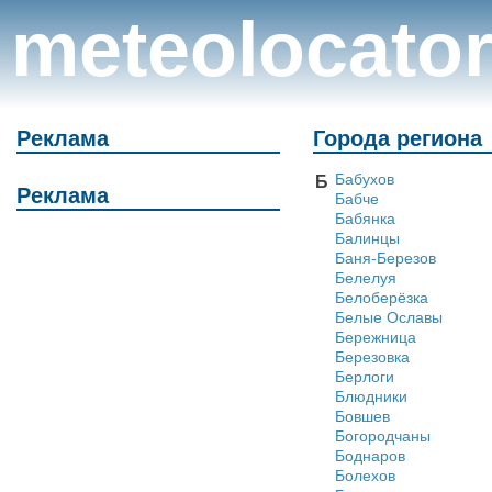
meteolocato
Реклама
Города региона
Бабухов
Б
Реклама
Бабче
Бабянка
Балинцы
Баня-Березов
Белелуя
Белоберёзка
Белые Ославы
Бережница
Березовка
Берлоги
Блюдники
Бовшев
Богородчаны
Боднаров
Болехов