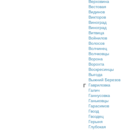
Верховина
Вестовая
Видинов
Викторов
Виноград
Виноград
Витвица
Войнилов
Волосов
Волчинец
Волчковцы
Ворона
Ворохта
Воскресинцы
Выгода
Выжний Березов
Гавриловка
Г
Галич
Ганнусовка
Ганьковцы
Гарасимов
Гвозд
Гвоздец
Герыня
Глубокая