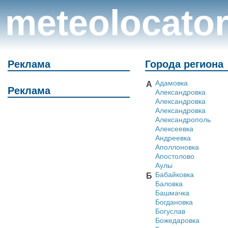
meteolocato
Реклама
Города региона
Адамовка
А
Реклама
Александровка
Александровка
Александровка
Александрополь
Алексеевка
Андреевка
Аполлоновка
Апостолово
Аулы
Бабайковка
Б
Баловка
Башмачка
Богдановка
Богуслав
Божедаровка