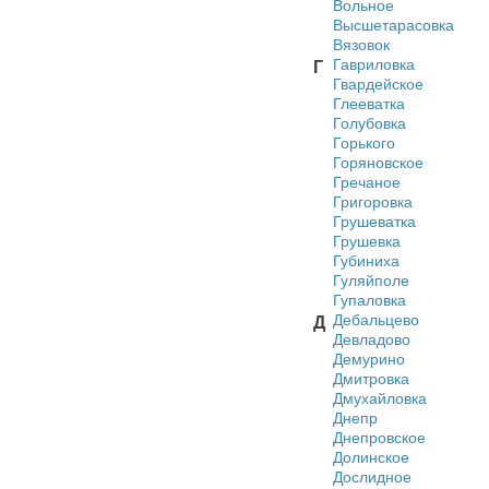
Вольное
Высшетарасовка
Вязовок
Гавриловка
Г
Гвардейское
Глееватка
Голубовка
Горького
Горяновское
Гречаное
Григоровка
Грушеватка
Грушевка
Губиниха
Гуляйполе
Гупаловка
Дебальцево
Д
Девладово
Демурино
Дмитровка
Дмухайловка
Днепр
Днепровское
Долинское
Дослидное