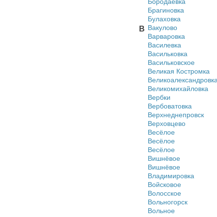
Бородаевка
Брагиновка
Булаховка
Вакулово
В
Варваровка
Василевка
Васильковка
Васильковское
Великая Костромка
Великоалександровк
Великомихайловка
Вербки
Вербоватовка
Верхнеднепровск
Верховцево
Весёлое
Весёлое
Весёлое
Вишнёвое
Вишнёвое
Владимировка
Войсковое
Волосское
Вольногорск
Вольное