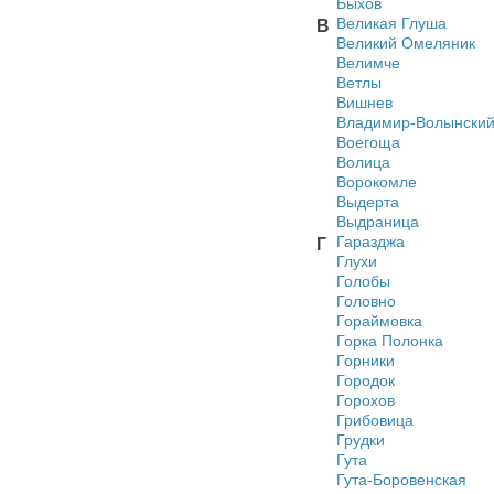
Быхов
Великая Глуша
В
Великий Омеляник
Велимче
Ветлы
Вишнев
Владимир-Волынски
Воегоща
Волица
Ворокомле
Выдерта
Выдраница
Гаразджа
Г
Глухи
Голобы
Головно
Гораймовка
Горка Полонка
Горники
Городок
Горохов
Грибовица
Грудки
Гута
Гута-Боровенская