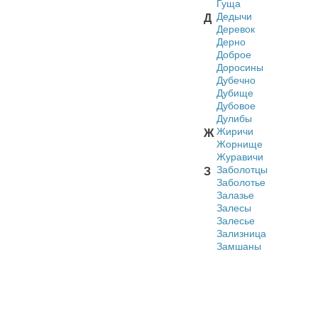
Гуща
Дедычи
Д
Деревок
Дерно
Доброе
Доросины
Дубечно
Дубище
Дубовое
Дулибы
Жиричи
Ж
Жорнище
Журавичи
Заболотцы
З
Заболотье
Залазье
Залесы
Залесье
Зализница
Замшаны