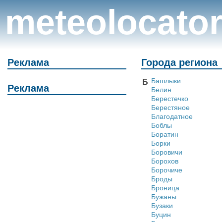
meteolocato
Реклама
Города региона
Башлыки
Б
Реклама
Белин
Берестечко
Берестяное
Благодатное
Боблы
Боратин
Борки
Боровичи
Борохов
Борочиче
Броды
Броница
Бужаны
Бузаки
Буцин