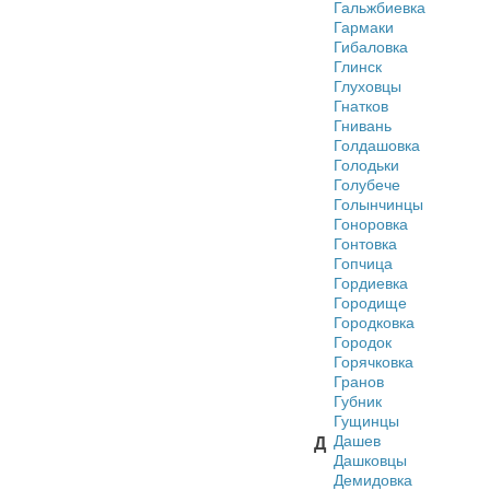
Гальжбиевка
Гармаки
Гибаловка
Глинск
Глуховцы
Гнатков
Гнивань
Голдашовка
Голодьки
Голубече
Голынчинцы
Гоноровка
Гонтовка
Гопчица
Гордиевка
Городище
Городковка
Городок
Горячковка
Гранов
Губник
Гущинцы
Дашев
Д
Дашковцы
Демидовка