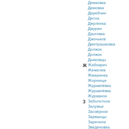
Демковка
Демовка
Деребчин
Десна
Джулинка
Джурин
Дзыговка
Дзюньков
Дмитрашковка
Должок
Должок
Дьяковцы
Жабокрич
Ж
Жежелев
Жмеринка
Жорнище
Журавлёвка
Журавлёвка
Журавное
Заболотное
З
Залужье
Заозёрное
Зарванцы
Заречное
Зведеновка