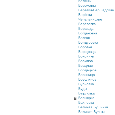
Беляны
Бережаны
Берёзки-Бершадские
Берёзки-
Чечельницкие
Берёзовка
Бершадь
Богдановка
Болган
Бондуровка
Боровка
Борщевцы
Бохоники
Браилов
Брацлав
Бродецкое
Бронница
Бруслинов
Бубновка
Буды
Бырловка
Вапнярка
В
Вахновка
Великая Бушинка
Великая Вулыга