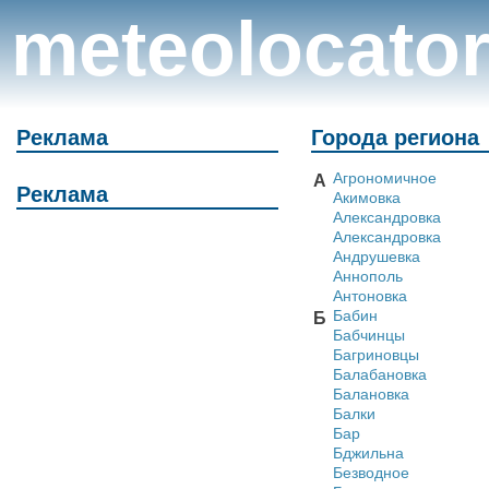
meteolocato
Реклама
Города региона
Агрономичное
А
Реклама
Акимовка
Александровка
Александровка
Андрушевка
Аннополь
Антоновка
Бабин
Б
Бабчинцы
Багриновцы
Балабановка
Балановка
Балки
Бар
Бджильна
Безводное