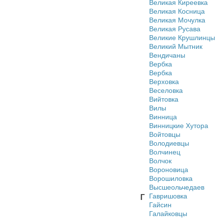
Великая Киреевка
Великая Косница
Великая Мочулка
Великая Русава
Великие Крушлинцы
Великий Мытник
Вендичаны
Вербка
Вербка
Верховка
Веселовка
Вийтовка
Вилы
Винница
Винницкие Хутора
Войтовцы
Володиевцы
Волчинец
Волчок
Вороновица
Ворошиловка
Высшеольчедаев
Гавришовка
Г
Гайсин
Галайковцы