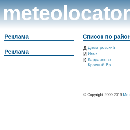
meteolocato
Реклама
Список по райо
Димитровский
Д
Реклама
Илек
И
Кардаилово
К
Красный Яр
© Copyright 2009-2019
Мет